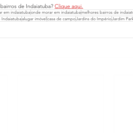
bairros de Indaiatuba? 
Clique aqui.
r em indaiatuba
onde morar em indaiatuba
melhores bairros de indaia
s Indaiatuba
alugar imóvel
casa de campo
Jardins do Império
Jardim Par