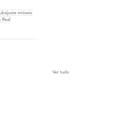
tuba
juste imóveis
k Real
Ver tudo