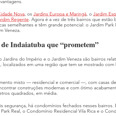
 vantagens.
idade Nova
, os 
Jardins Europa e Maringá
, o 
Jardim Es
ardim Regente
. Agora é a vez de três bairros que estão
cas semelhantes e têm grande potencial: o Jardim Park R
im Veneza.
s de Indaiatuba que “prometem”
o Jardins do Império e o Jardim Veneza são bairros rela
, localizados em uma região que tem se mostrado com 
mento misto — residencial e comercial —, com casas d
encontrar construções modernas e com ótimo acabamen
etros quadrados, em média.
s segurança, há condomínios fechados nesses bairros. E
Park Real, o Condomínio Residencial Vila Rica e o Con