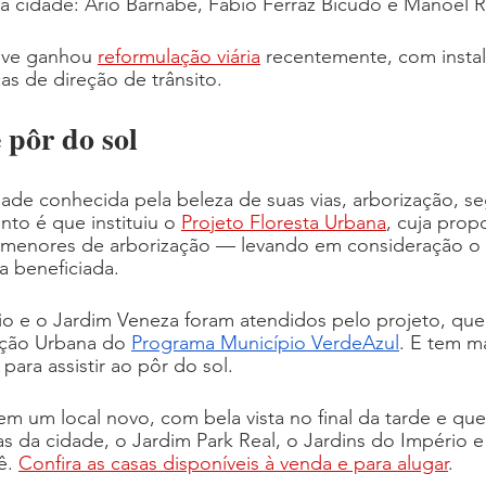
da cidade: Ário Barnabé, Fábio Ferraz Bicudo e Manoel R
sive ganhou 
reformulação viária
 recentemente, com insta
s de direção de trânsito.
 pôr do sol
ade conhecida pela beleza de suas vias, arborização, s
nto é que instituiu o 
Projeto Floresta Urbana
, cuja prop
 menores de arborização — levando em consideração o v
a beneficiada.
o e o Jardim Veneza foram atendidos pelo projeto, que 
ação Urbana do 
Programa Município VerdeAzul
. E tem ma
 para assistir ao pôr do sol.
m um local novo, com bela vista no final da tarde e que
 da cidade, o Jardim Park Real, o Jardins do Império e
ê. 
Confira as casas disponíveis à venda e para alugar
.