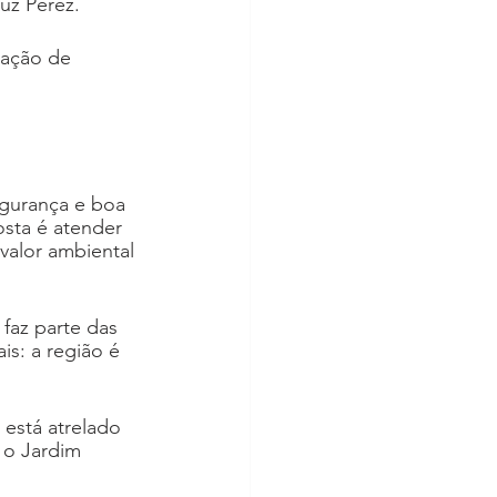
uz Perez. 
lação de 
egurança e boa 
osta é atender 
alor ambiental 
faz parte das 
is: a região é 
 está atrelado 
 o Jardim 