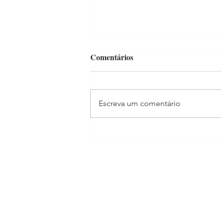
Comentários
Escreva um comentário
Bairros da margem esquerda
do Parque Ecológico: boa
localização e atrativos para as
crianças