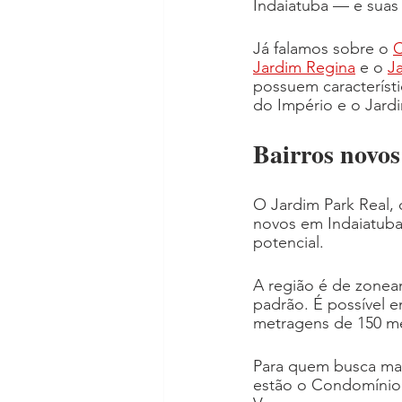
Indaiatuba — e suas
Já falamos sobre o 
C
Jardim Regina
 e o 
J
possuem característi
do Império e o Jard
Bairros novo
O Jardim Park Real, 
novos em Indaiatuba
potencial.
A região é de zonea
padrão. É possível 
metragens de 150 m
Para quem busca mai
estão o Condomínio 