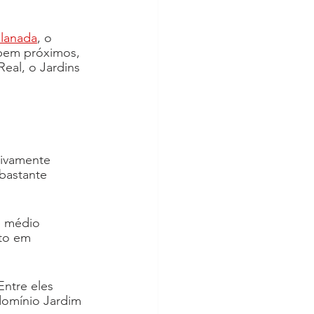
planada
, o 
 bem próximos, 
eal, o Jardins 
tivamente 
bastante 
e médio 
to em 
ntre eles 
domínio Jardim 