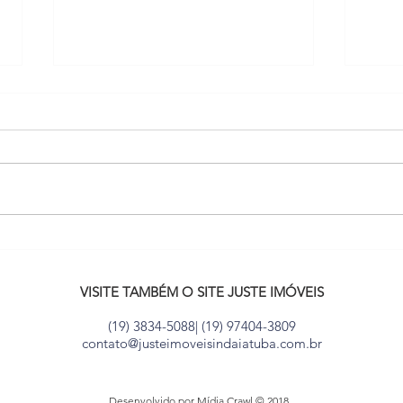
Jardim Esplanada: um dos
Conh
mais cotados de Indaiatuba
proc
para morar e investir
VISITE TAMBÉM O SITE JUSTE IMÓVEIS
(19) 3834-5088| (19) 97404-3809
contato@justeimoveisindaiatuba.com.br
Desenvolvido por Mídia.Crawl © 2018.