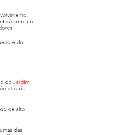
volvimento. 
ontará com um 
dores. 
ério e do 
do do 
Jardim 
ilômetro do 
do de alto 
gumas das 