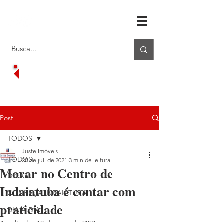
RECEBA OFERTAS EXCLUSIVAS
VOLTAR AO MENU INICIAL
Post
TODOS
Juste Imóveis
TODOS
28 de jul. de 2021
3 min de leitura
Morar no Centro de
DICAS
Indaiatuba é contar com
CONHEÇA INDAIATUBA
praticidade
DIA A DIA