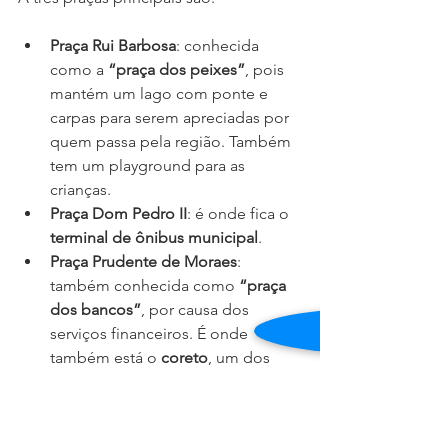
Praça Rui Barbosa
: conhecida 
como a 
“praça dos peixes”
, pois 
mantém um lago com ponte e 
carpas para serem apreciadas por 
quem passa pela região. Também 
tem um playground para as 
crianças.
Praça Dom Pedro II
: é onde fica o 
terminal de ônibus municipal
.
Praça Prudente de Moraes
: 
também conhecida como 
“praça 
dos bancos”
, por causa dos 
serviços financeiros. É onde 
também está o
 coreto
, um dos 
atrativos da cidade. Em datas 
comemorativas, o local é sempre 
decorado e se transforma em 