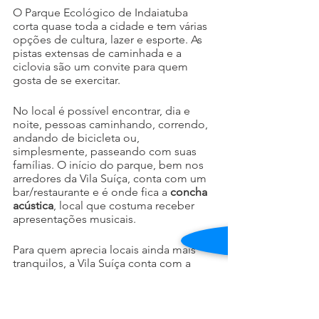
O Parque Ecológico de Indaiatuba 
corta quase toda a cidade e tem várias 
opções de cultura, lazer e esporte. As 
pistas extensas de caminhada e a 
ciclovia são um convite para quem 
gosta de se exercitar. 
No local é possível encontrar, dia e 
noite, pessoas caminhando, correndo, 
andando de bicicleta ou, 
simplesmente, passeando com suas 
famílias. O início do parque, bem nos 
arredores da Vila Suíça, conta com um 
bar/restaurante e é onde fica a 
concha 
acústica
, local que costuma receber 
apresentações musicais.
Para quem aprecia locais ainda mais 
tranquilos, a Vila Suíça conta com a 
Praça Luiz Narezzi
, que também tem 
pista de caminhada, quadras de areia e 
academia ao ar livre.