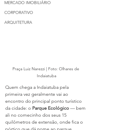
MERCADO IMOBILIÁRIO
CORPORATIVO
ARQUITETURA
Praça Luiz Narezzi | Foto: Olhares de 
Indaiatuba
Quem chega a Indaiatuba pela 
primeira vez geralmente vai ao 
encontro do principal ponto turístico 
da cidade: o 
Parque Ecológico
 — bem 
ali no comecinho dos seus 15 
quilômetros de extensão, onde fica o 
pórtico que dá nome ao parque 