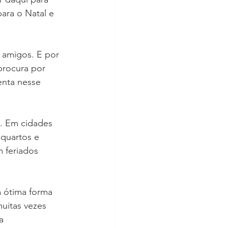
para o Natal e 
 amigos. E por 
procura por 
nta nesse 
s. Em cidades 
quartos e 
 feriados 
 ótima forma 
uitas vezes 
a 