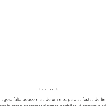
Foto: freepik
gora falta pouco mais de um mês para as festas de fim
ser humano postergar algumas decisões, é comum ouvir