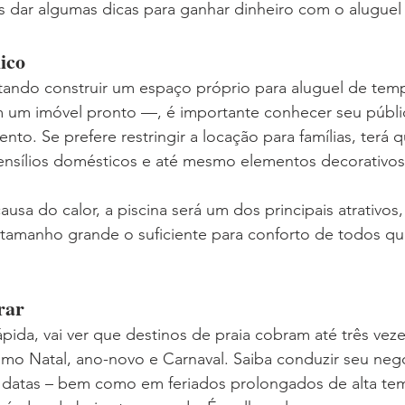
s dar algumas dicas para ganhar dinheiro com o alugue
ico
tando construir um espaço próprio para aluguel de tem
m um imóvel pronto —, é importante conhecer seu públi
to. Se prefere restringir a locação para famílias, terá q
nsílios domésticos e até mesmo elementos decorativos
usa do calor, a piscina será um dos principais atrativos,
 tamanho grande o suficiente para conforto de todos qu
rar
ápida, vai ver que destinos de praia cobram até três vez
omo Natal, ano-novo e Carnaval. Saiba conduzir seu neg
s datas – bem como em feriados prolongados de alta t