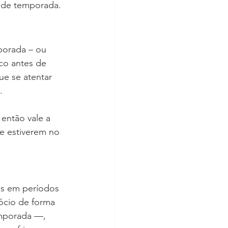
l de temporada.
porada – ou 
co antes de 
ue se atentar 
. 
 então vale a 
e estiverem no 
es em períodos 
ócio de forma 
emporada —, 