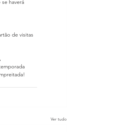
 se haverá 
rtão de visitas 
, 
 temporada 
mpreitada!
Ver tudo