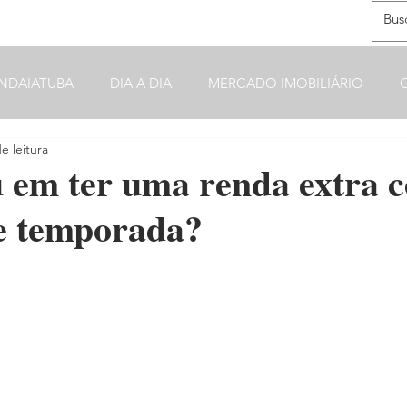
NDAIATUBA
DIA A DIA
MERCADO IMOBILIÁRIO
e leitura
 em ter uma renda extra 
de temporada?