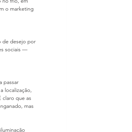
no frio, em 
m o marketing 
o de desejo por 
s sociais — 
a passar 
 localização, 
É claro que as 
enganado, mas 
 iluminação 