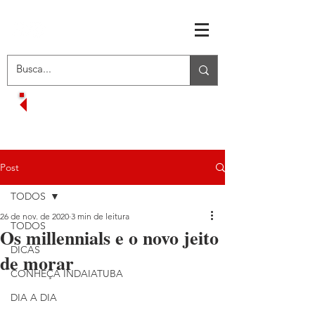
RECEBA OFERTAS EXCLUSIVAS
VOLTAR AO MENU INICIAL
Post
TODOS
26 de nov. de 2020
3 min de leitura
TODOS
Os millennials e o novo jeito
DICAS
de morar
CONHEÇA INDAIATUBA
DIA A DIA