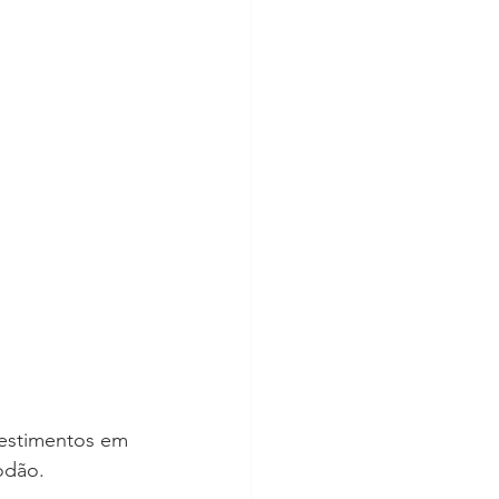
vestimentos em 
madeira ou objetos de decoração, como plantas, peças em couro, lã ou algodão.  	