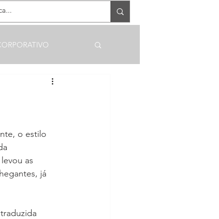
RECEBA OFERTAS EXCLUSIVAS
CORPORATIVO
e, o estilo 
da 
levou as 
hegantes, já 
traduzida 