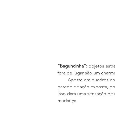
“Baguncinha”:
 objetos estr
fora de lugar são um charme 
	Aposte em quadros encostados na 
parede e fiação exposta, por 	exemplo
Isso dará uma sensação de 
mudança.