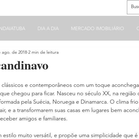
NDAIATUBA
DIA A DIA
MERCADO IMOBILIÁRIO
e ago. de 2018
2 min de leitura
candinavo
clássicos e contemporâneos com um toque aconchegant
que chegou para ficar. Nasceu no século XX, na região 
formada pela Suécia, Noruega e Dinamarca. O clima frio 
air, e a transformarem suas casas em lugares bem aconc
eceber amigos e familiares.  
estilo muito versátil, e propõe uma simplicidade que é 