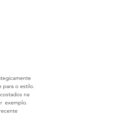
ategicamente 
para o estilo. 
. 
recente 