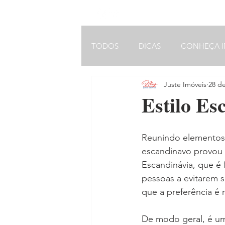
VOLTAR AO MENU INICIAL
TODOS
DICAS
CONHEÇA I
Juste Imóveis
28 d
ARQUITETURA
Estilo Es
Reunindo elementos 
escandinavo provou 
Escandinávia, que é 
pessoas a evitarem s
que a preferência é r
De modo geral, é um 