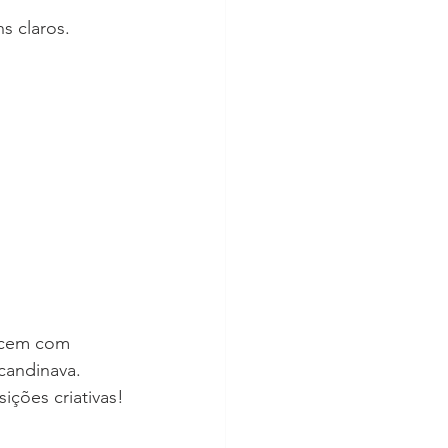
s claros.
ecem com 
andinava. 	
ições criativas!