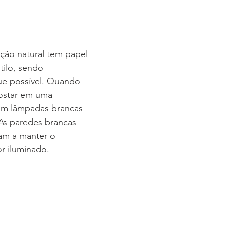
ação natural tem papel 
ilo, sendo 	
ue possível. Quando 
postar em uma 
com lâmpadas brancas 
 As paredes brancas 
dam a manter o 
 	melhor iluminado.