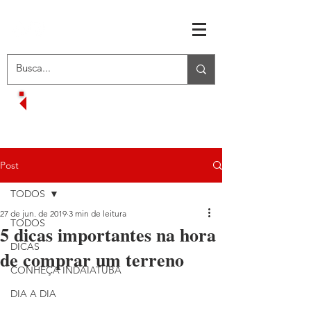
RECEBA OFERTAS EXCLUSIVAS
VOLTAR AO MENU INICIAL
Post
TODOS
27 de jun. de 2019
3 min de leitura
TODOS
5 dicas importantes na hora
DICAS
de comprar um terreno
CONHEÇA INDAIATUBA
DIA A DIA