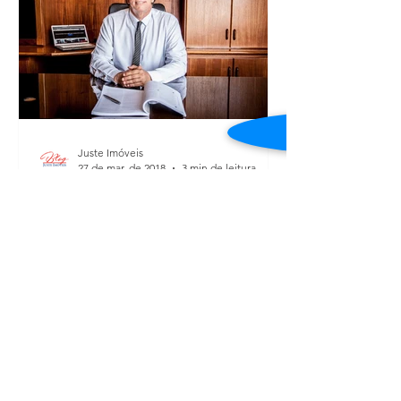
Juste Imóveis
27 de mar. de 2018
3 min de leitura
Juste Imóveis: conheça a
história da imobiliária que
está há 35 anos no mercado
Luis Carlos Juste, advogado e
fundador da Juste Imóveis Foto: Blog
Juste Imóveis O mercado imobiliário é
dinâmico e saber acompanhar as...