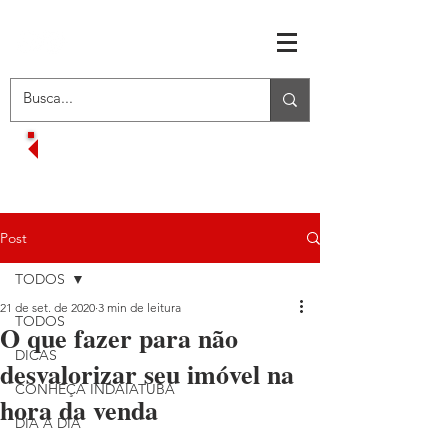
RECEBA OFERTAS EXCLUSIVAS
VOLTAR AO MENU INICIAL
Post
TODOS
21 de set. de 2020
3 min de leitura
TODOS
O que fazer para não
DICAS
desvalorizar seu imóvel na
CONHEÇA INDAIATUBA
hora da venda
DIA A DIA