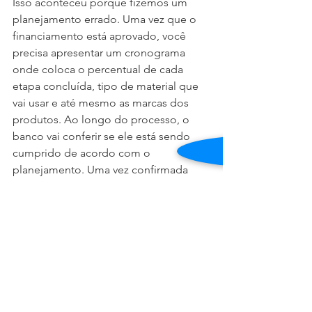
Isso aconteceu porque fizemos um 
planejamento errado. Uma vez que o 
financiamento está aprovado, você 
precisa apresentar um cronograma 
onde coloca o percentual de cada 
etapa concluída, tipo de material que 
vai usar e até mesmo as marcas dos 
produtos. Ao longo do processo, o 
banco vai conferir se ele está sendo 
cumprido de acordo com o 
planejamento. Uma vez confirmada 
essa informação, ele te libera o recurso 
proporcional à etapa. 
Atrasos podem impactar no 
pagamento do banco em, no mínimo, 
30 dias. Nesse caso, se você não tiver 
um recurso para imprevistos como 
esse, a obra pode parar. Nós 