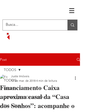
RECEBA OFERTAS EXCLUSIVAS
VOLTAR AO MENU INICIAL
Post
TODOS
Juste Imóveis
TODOS
19 de mar. de 2018
4 min de leitura
Financiamento Caixa
DICAS
aproxima casal da “Casa
CONHEÇA INDAIATUBA
dos Sonhos”: acompanhe o
DIA A DIA