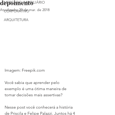
depoimento
MERCADO IMOBILIÁRIO
Atualizado:
20 de mar. de 2018
CORPORATIVO
ARQUITETURA
Imagem: Freepik.com
Você sabia que aprender pelo 
exemplo é uma ótima maneira de 
tomar decisões mais assertivas?
Nesse post você conhecerá a história 
de Priscila e Felipe Palazzi. Juntos há 4 