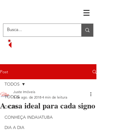
RECEBA OFERTAS EXCLUSIVAS
VOLTAR AO MENU INICIAL
Post
TODOS
Juste Imóveis
TODOS
3 de ago. de 2018
4 min de leitura
A casa ideal para cada signo
DICAS
CONHEÇA INDAIATUBA
DIA A DIA