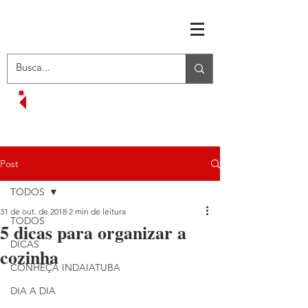
RECEBA OFERTAS EXCLUSIVAS
VOLTAR AO MENU INICIAL
Post
TODOS
31 de out. de 2018
2 min de leitura
TODOS
5 dicas para organizar a
DICAS
cozinha
CONHEÇA INDAIATUBA
DIA A DIA