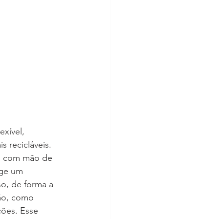
exível, 
s recicláveis. 
ta com mão de 
ige um 
ão, como 
ções. Esse 