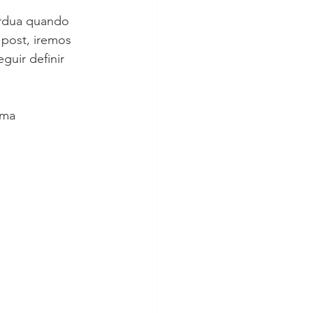
árdua quando 
 post, iremos 
guir definir 
uma 