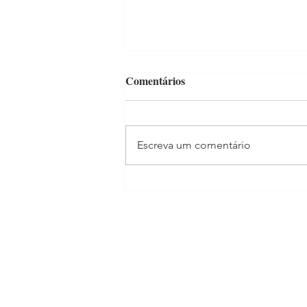
Comentários
Escreva um comentário
Novo jeito de morar após o
coronavírus