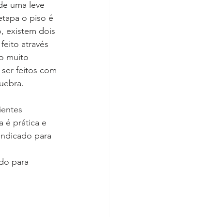
 de uma leve 
tapa o piso é 
, existem dois 
feito através 
o muito 
 ser feitos com 
uebra.
ientes 
 é prática e 
indicado para 
do para 