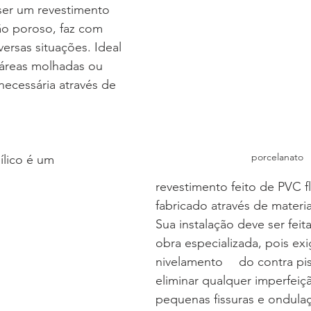
ser um revestimento 
ão poroso, faz com 
ersas situações. Ideal 
 áreas molhadas ou 
necessária através de 
porcelanato
ílico é um 
revestimento feito de PVC fl
fabricado através de materiai
Sua instalação deve ser fei
obra especializada, pois ex
nivelamento 	do contra piso, de forma a 
eliminar qualquer imperfeiç
pequenas fissuras e ondula