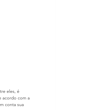
re eles, é 
de acordo com a 
em conta sua 