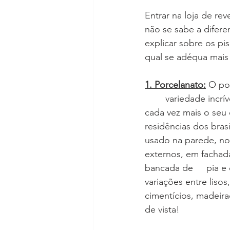
Entrar na loja de re
não se sabe a difere
explicar sobre os pis
qual se adéqua mais
1. Porcelanato:
O por
	variedade incrível vem conquistando 
cada vez mais o seu 
residências dos brasi
usado na parede, nos
externos, em fachad
bancada de 	pia e cozinha! Tem 
variações entre lisos
cimentícios, madeira
de vista!