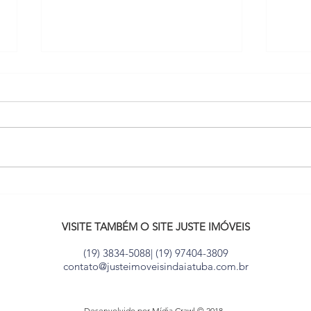
9 dicas para otimizar imóvel
100 
com espaços pequenos
Movi
VISITE TAMBÉM O SITE JUSTE IMÓVEIS
(19) 3834-5088| (19) 97404-3809
contato@justeimoveisindaiatuba.com.br
Desenvolvido por Mídia.Crawl © 2018.