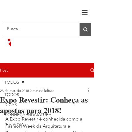
RECEBA OFERTAS EXCLUSIVAS
VOLTAR AO MENU INICIAL
Post
TODOS
23 de mar. de 2018
2 min de leitura
TODOS
Expo Revestir: Conheça as
DICAS
apostas para 2018!
CONHEÇA INDAIATUBA
A Expo Revestir é conhecida como a 
DIA A DIA
Fashion Week da Arquitetura e 