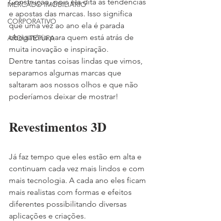
Construção, pois ela dita as tendências 
MERCADO IMOBILIÁRIO
e apostas das marcas. Isso significa 
CORPORATIVO
que uma vez ao ano ela é parada 
obrigatória para quem está atrás de 
ARQUITETURA
muita inovação e inspiração.
Dentre tantas coisas lindas que vimos, 
separamos algumas marcas que 
saltaram aos nossos olhos e que não 
poderíamos deixar de mostrar!
Revestimentos 3D
Já faz tempo que eles estão em alta e 
continuam cada vez mais lindos e com 
mais tecnologia. A cada ano eles ficam 
mais realistas com formas e efeitos 
diferentes possibilitando diversas 
aplicações e criações.