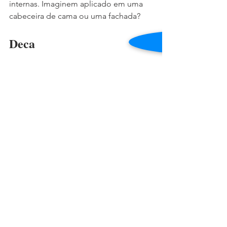
internas. Imaginem aplicado em uma 
cabeceira de cama ou uma fachada?
Deca
A Deca sempre arrasa nos seus stands, 
novidades e apostas do ano!
Nessa edição, ela trouxe mais peças 
assinadas pelo Designer Jader 
Almeida, que já esteve presente na 
Revestir do ano passado. E cubas e 
louças colours que são novidades e 
ainda não entram no mercado, mas 
servem como termômetro para a 
aceitação do público. 