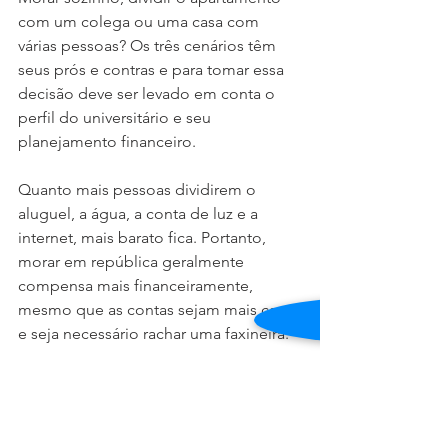
com um colega ou uma casa com 
várias pessoas? Os três cenários têm 
seus prós e contras e para tomar essa 
decisão deve ser levado em conta o 
perfil do universitário e seu 
planejamento financeiro.
Quanto mais pessoas dividirem o 
aluguel, a água, a conta de luz e a 
internet, mais barato fica. Portanto, 
morar em república geralmente 
compensa mais financeiramente, 
mesmo que as contas sejam mais caras 
e seja necessário rachar uma faxineira. 
Mas, é sempre bom considerar a sua 
personalidade: você gosta de gente 
entrando em casa o tempo todo? Se 