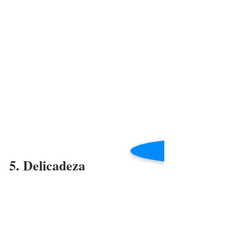
5. Delicadeza
Para finalizar o hall de inspirações, 
temos um quarto feminino e delicado! 
Logo no início desse projeto 