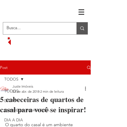
RECEBA OFERTAS EXCLUSIVAS
VOLTAR AO MENU INICIAL
Post
TODOS
Juste Imóveis
TODOS
23 de abr. de 2018
2 min de leitura
5 cabeceiras de quartos de
DICAS
casal para você se inspirar!
CONHEÇA INDAIATUBA
DIA A DIA
O quarto do casal é um ambiente 