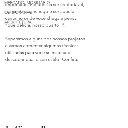
MERCADO IMOBILIÁRIO
importante. Ele precisa ser confortável, 
transmitir aconchego e ser aquele 
CORPORATIVO
cantinho onde você chega e pensa 
ARQUITETURA
“que delícia, nosso quarto! ”. 
Separamos alguns dos nossos projetos 
e vamos comentar algumas técnicas 
utilizadas para você se inspirar e 
descobrir qual o seu estilo! Confira: